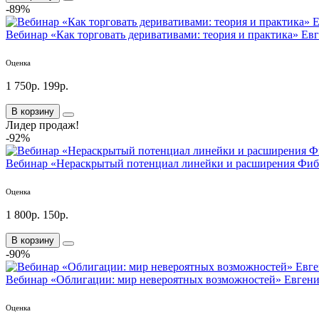
-89%
Вебинар «Как торговать деривативами: теория и практика» Ев
Оценка
1 750р.
199р.
В корзину
Лидер продаж!
-92%
Вебинар «Нераскрытый потенциал линейки и расширения Фиб
Оценка
1 800р.
150р.
В корзину
-90%
Вебинар «Облигации: мир невероятных возможностей» Евгени
Оценка