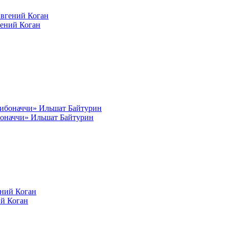
гений Коган
оначчи» Ильшат Байтурин
й Коган