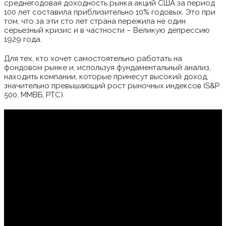
среднегодовая доходность рынка акций США за период
100 лет составила приблизительно 10% годовых. Это при
том, что за эти сто лет страна пережила не один
серьезный кризис и в частности – Великую депрессию
1929 года.
Для тех, кто хочет самостоятельно работать на
фондовом рынке и, используя фундаментальный анализ,
находить компании, которые принесут высокий доход,
значительно превышающий рост рыночных индексов (S&P
500, ММВБ, РТС).