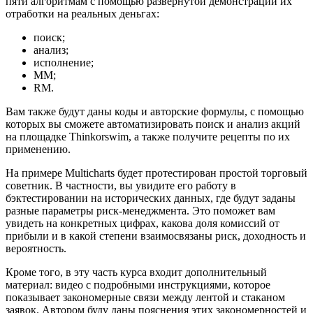
пяти алгоритмам с помощью развернутой демонстрации их
отработки на реальных деньгах:
поиск;
анализ;
исполнение;
ММ;
RM.
Вам также будут даны коды и авторские формулы, с помощью
которых вы сможете автоматизировать поиск и анализ акций
на площадке Thinkorswim, а также получите рецепты по их
применению.
На примере Multicharts будет протестирован простой торговый
советник. В частности, вы увидите его работу в
бэктестировании на исторических данных, где будут заданы
разные параметры риск-менеджмента. Это поможет вам
увидеть на конкретных цифрах, какова доля комиссий от
прибыли и в какой степени взаимосвязаны риск, доходность и
вероятность.
Кроме того, в эту часть курса входит дополнительный
материал: видео с подробными инструкциями, которое
показывает закономерные связи между лентой и стаканом
заявок. Автором буду даны пояснения этих закономерностей и