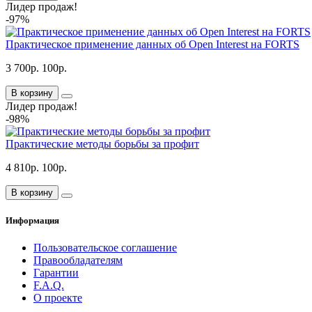
Лидер продаж!
-97%
Практическое применение данных об Open Interest на FORTS
3 700р.
100р.
В корзину
Лидер продаж!
-98%
Практические методы борьбы за профит
4 810р.
100р.
В корзину
Информация
Пользовательское соглашение
Правообладателям
Гарантии
F.A.Q.
О проекте