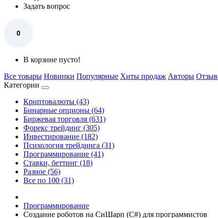
Задать вопрос
0
В корзине пусто!
Все товары
Новинки
Популярные
Хиты продаж
Авторы
Отзы
Категории
Криптовалюты (43)
Бинарные опционы (64)
Биржевая торговля (631)
Форекс трейдинг (305)
Инвестирование (182)
Психология трейдинга (31)
Программирование (41)
Ставки, беттинг (18)
Разное (56)
Все по 100 (31)
Программирование
Создание роботов на СиШарп (C#) для программистов